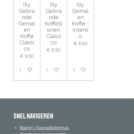
Illy
Illy
Illy
Gebra
Gebra
Gemal
nde
nde
en
Gemal
Koffieb
Koffie -
en
onen
Intens
Koffie
Classi
o
Classi
co
€ 8,50
co
€ 8,50
€ 8,50
In winkelwagen
In winkelwagen
In winkelwagen
Snel navigeren
Baarle's Specialiteitenhuis