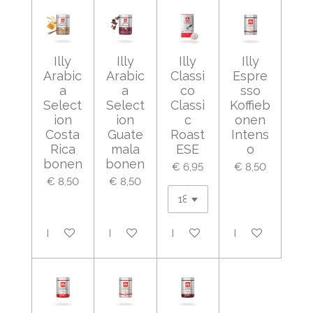
Illy
Illy
Illy
Illy
Arabic
Arabic
Classi
Espre
a
a
co
sso
Select
Select
Classi
Koffieb
ion
ion
c
onen
Costa
Guate
Roast
Intens
Rica
mala
ESE
o
bonen
bonen
€ 6,95
€ 8,50
€ 8,50
€ 8,50
In winkelwagen
In winkelwagen
In winkelwagen
In winkelwagen