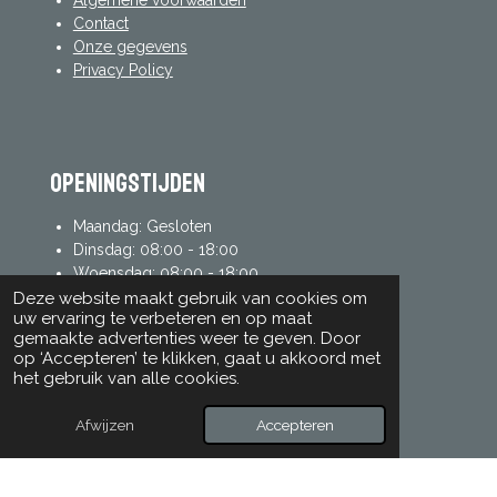
Algemene voorwaarden
Contact
Onze gegevens
Privacy Policy
Openingstijden
Maandag: Gesloten
Dinsdag: 08:00 - 18:00
Woensdag: 08:00 - 18:00
Donderdag: 08:00 - 18:00
Deze website maakt gebruik van cookies om
uw ervaring te verbeteren en op maat
Vrijdag: 08:00 - 18:00
gemaakte advertenties weer te geven. Door
Zaterdag: 08:00 - 17:00
op ‘Accepteren’ te klikken, gaat u akkoord met
Zondag: 08:00 - 17:00
het gebruik van alle cookies.
Afwijzen
Accepteren
mijn account
Inloggen