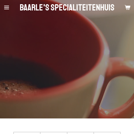
Baarle's Specialiteitenhuis
Ga
direct
naar
de
hoofdinhoud