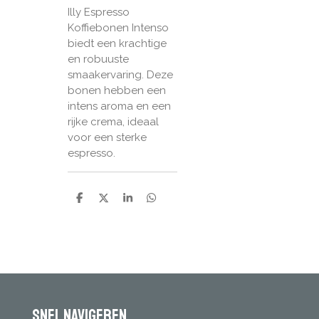
Illy Espresso
Koffiebonen Intenso
biedt een krachtige
en robuuste
smaakervaring. Deze
bonen hebben een
intens aroma en een
rijke crema, ideaal
voor een sterke
espresso.
D
D
S
D
e
e
h
e
l
e
a
l
e
l
r
e
n
e
n
Snel navigeren