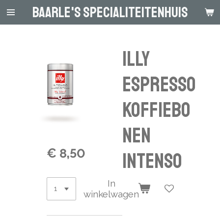
Baarle's Specialiteitenhuis
Ga
direct
naar
de
Illy
hoofdinhoud
Espresso
Koffiebo
nen
€ 8,50
Intenso
In
winkelwagen