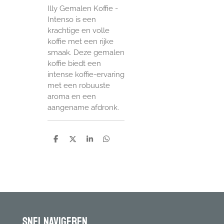
Illy Gemalen Koffie -
Intenso is een
krachtige en volle
koffie met een rijke
smaak. Deze gemalen
koffie biedt een
intense koffie-ervaring
met een robuuste
aroma en een
aangename afdronk.
D
D
S
D
e
e
h
e
l
e
a
l
e
l
r
e
n
e
n
Snel navigeren