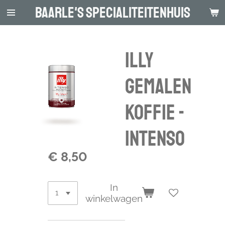
Baarle's Specialiteitenhuis
Ga
direct
naar
de
Illy
hoofdinhoud
Gemalen
Koffie -
Intenso
€ 8,50
In
winkelwagen