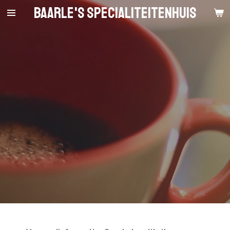
Baarle's Specialiteitenhuis
Ga
direct
naar
de
hoofdinhoud