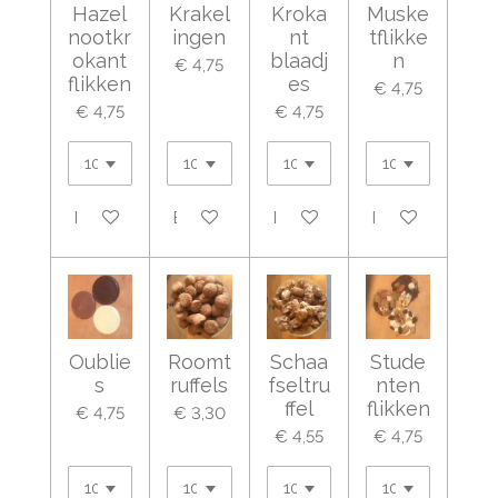
Hazel
Krakel
Kroka
Muske
nootkr
ingen
nt
tflikke
okant
blaadj
n
€ 4,75
flikken
es
€ 4,75
€ 4,75
€ 4,75
Bekijk details
Bekijk details
Bekijk details
Bekijk details
Oublie
Roomt
Schaa
Stude
s
ruffels
fseltru
nten
ffel
flikken
€ 4,75
€ 3,30
€ 4,55
€ 4,75