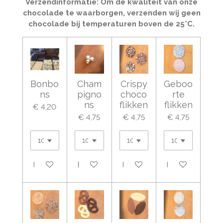
Verzendinformatie: Om de kwaliteit van onze
chocolade te waarborgen, verzenden wij geen
chocolade bij temperaturen boven de 25°C.
Bonbo
Cham
Crispy
Geboo
ns
pigno
choco
rte
ns
flikken
flikken
€ 4,20
€ 4,75
€ 4,75
€ 4,75
Bekijk details
Bekijk details
Bekijk details
Bekijk details