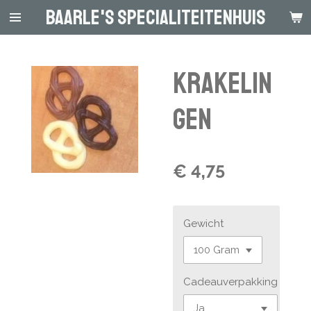
Baarle's Specialiteitenhuis
Ga
direct
naar
de
Krakelin
hoofdinhoud
gen
€ 4,75
Gewicht
Cadeauverpakking