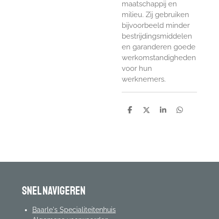
maatschappij en
milieu. Zij gebruiken
bijvoorbeeld minder
bestrijdingsmiddelen
en garanderen goede
werkomstandigheden
voor hun
werknemers.
D
D
S
D
e
e
h
e
l
e
a
l
e
l
r
e
n
e
n
Snel navigeren
Baarle's Specialiteitenhuis