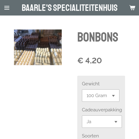
Baarle's Specialiteitenhuis
Ga
direct
naar
de
Bonbons
hoofdinhoud
€ 4,20
Gewicht
Cadeauverpakking
Soorten