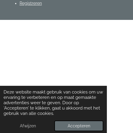
Registreren
Deze website maakt gebruik van cookies om uw
ervaring te verbeteren en op maat gemaakte
advertenties weer te geven. Door op
‘Accepteren’ te klikken, gaat u akkoord met het
gebruik van alle cookies.
Afwijzen
Accepteren