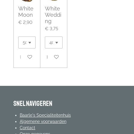
White
White
Moon
Weddi
ng
€ 2,90
€ 3,75
In winkelwagen
In winkelwagen
Snel navigeren
Baarle's Specialiteitenhuis
Algemene voorwaarden
Contact
Onze gegevens