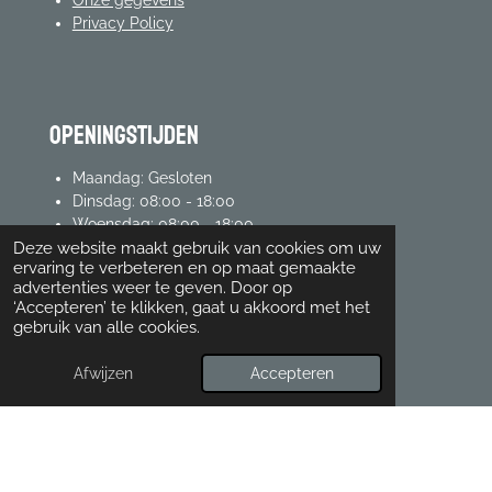
Privacy Policy
Openingstijden
Maandag: Gesloten
Dinsdag: 08:00 - 18:00
Woensdag: 08:00 - 18:00
Donderdag: 08:00 - 18:00
Deze website maakt gebruik van cookies om uw
ervaring te verbeteren en op maat gemaakte
Vrijdag: 08:00 - 18:00
advertenties weer te geven. Door op
Zaterdag: 08:00 - 17:00
‘Accepteren’ te klikken, gaat u akkoord met het
Zondag: 08:00 - 17:00
gebruik van alle cookies.
Afwijzen
Accepteren
mijn account
Inloggen
Registreren