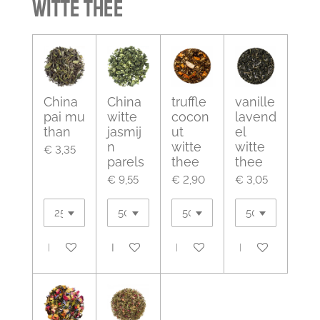
Witte thee
China
China
truffle
vanille
pai mu
witte
cocon
lavend
than
jasmij
ut
el
n
witte
witte
€ 3,35
parels
thee
thee
€ 9,55
€ 2,90
€ 3,05
In winkelwagen
In winkelwagen
In winkelwagen
In winkelwagen