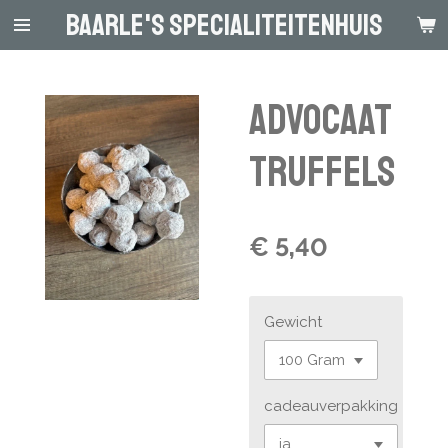
Baarle's Specialiteitenhuis
Ga
direct
naar
de
Advocaat
hoofdinhoud
truffels
€ 5,40
Gewicht
cadeauverpakking