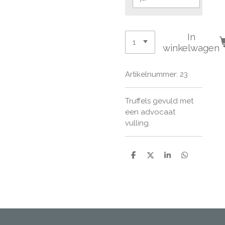
In
winkelwagen
Artikelnummer:
23
Truffels gevuld met
een advocaat
vulling.
D
D
S
D
e
e
h
e
l
e
a
l
e
l
r
e
n
e
n