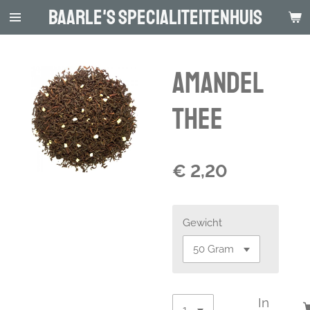
Baarle's Specialiteitenhuis
Ga
direct
naar
de
Amandel
hoofdinhoud
thee
€ 2,20
Gewicht
In