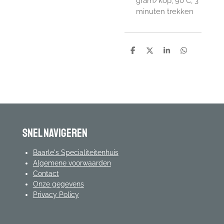
gram/kop, 90°C, 3
minuten trekken
D
D
S
D
e
e
h
e
l
e
a
l
e
l
r
e
n
e
n
Snel navigeren
Baarle's Specialiteitenhuis
Algemene voorwaarden
Contact
Onze gegevens
Privacy Policy