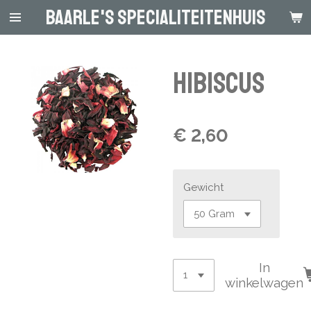
Baarle's Specialiteitenhuis
Ga
direct
naar
de
Hibiscus
hoofdinhoud
€ 2,60
Gewicht
In
winkelwagen