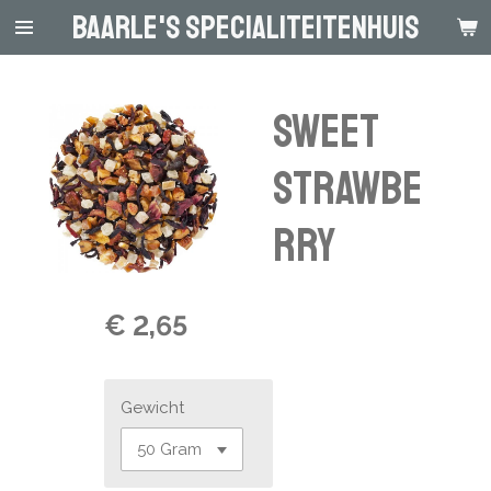
Baarle's Specialiteitenhuis
Ga
direct
naar
de
Sweet
hoofdinhoud
Strawbe
rry
€ 2,65
Gewicht