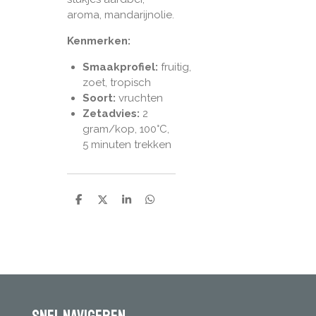
aroma, mandarijnolie.
Kenmerken:
Smaakprofiel:
fruitig,
zoet, tropisch
Soort:
vruchten
Zetadvies:
2
gram/kop, 100°C,
5 minuten trekken
D
D
S
D
e
e
h
e
l
e
a
l
e
l
r
e
n
e
n