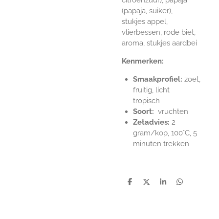
(papaja, suiker),
stukjes appel,
vlierbessen, rode biet,
aroma, stukjes aardbei
Kenmerken:
Smaakprofiel:
zoet,
fruitig, licht
tropisch
Soort:
vruchten
Zetadvies:
2
gram/kop, 100°C, 5
minuten trekken
D
D
S
D
e
e
h
e
l
e
a
l
e
l
r
e
n
e
n