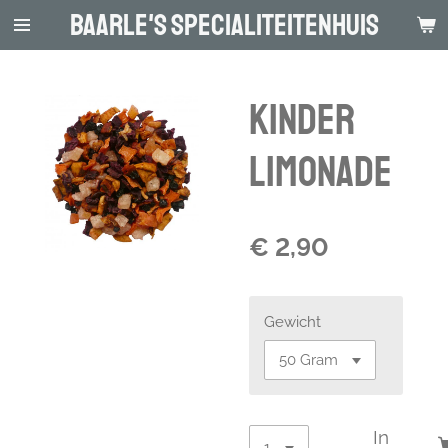
Baarle's Specialiteitenhuis
Ga
direct
naar
de
Kinder
hoofdinhoud
limonade
€ 2,90
Gewicht
In