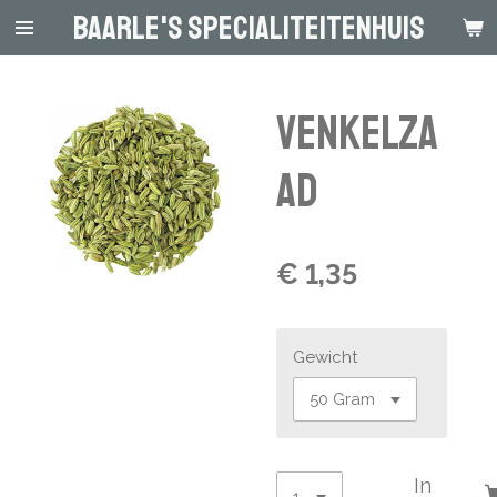
Baarle's Specialiteitenhuis
Ga
direct
naar
de
Venkelza
hoofdinhoud
ad
€ 1,35
Gewicht
In