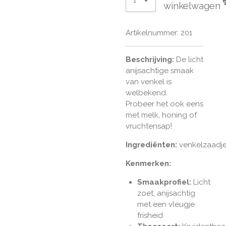
winkelwagen
Artikelnummer:
201
Beschrijving:
De licht
anijsachtige smaak
van venkel is
welbekend.
Probeer het ook eens
met melk, honing of
vruchtensap!
Ingrediënten:
venkelzaadj
Kenmerken:
Smaakprofiel:
Licht
zoet, anijsachtig
met een vleugje
frisheid