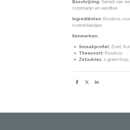
Beschrijving:
Geniet van ee
rozemarijn en aardbei.
Ingrediënten:
Rooibos, roze
rozenblaadjes
Kenmerken:
Smaakprofiel:
Zoet, fru
Theesoort:
Rooibos
Zetadvies:
2 gram/kop
D
D
S
e
e
h
l
e
a
e
l
r
n
e