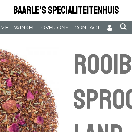
Baarle's Specialiteitenhuis
OME
WINKEL
OVER ONS
CONTACT
Rooi
Spro