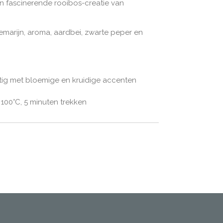
n fascinerende rooibos-creatie van
marijn, aroma, aardbei, zwarte peper en
itig met bloemige en kruidige accenten
,
100°C, 5 minuten trekken