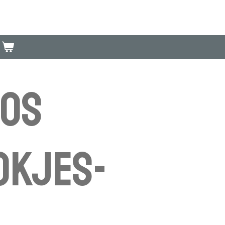
bos
okjes-