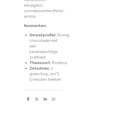
emulgator:
zonnebloemlecithine),
aroma
Kenmerken:
Smaakprofiel:
Romig,
chocolade met
een
karamelachtige
zoetheid
Theesoort:
Rooibos
Zetadvies:
2
gram/kop, 10
0°C,
5 minuten trekken
D
D
S
D
e
e
h
e
l
e
a
l
e
l
r
e