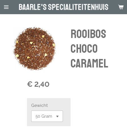
Baarle's Specialiteitenhuis
Ga
direct
naar
de
Rooibos
hoofdinhoud
Choco
Caramel
€ 2,40
Gewicht