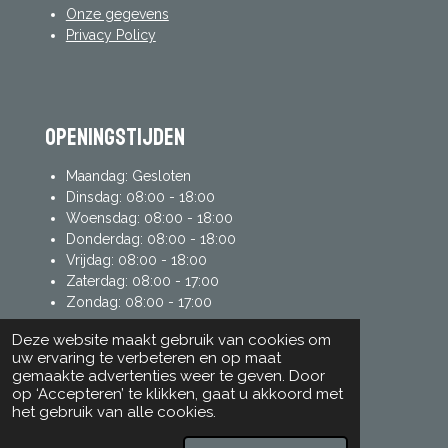
Onze gegevens
Privacy Policy
Openingstijden
Maandag: Gesloten
Dinsdag: 08:00 - 18:00
Woensdag: 08:00 - 18:00
Donderdag: 08:00 - 18:00
Vrijdag: 08:00 - 18:00
Zaterdag: 08:00 - 17:00
Zondag: 08:00 - 17:00
Deze website maakt gebruik van cookies om
uw ervaring te verbeteren en op maat
mijn account
gemaakte advertenties weer te geven. Door
op ‘Accepteren’ te klikken, gaat u akkoord met
Inloggen
het gebruik van alle cookies.
Registreren