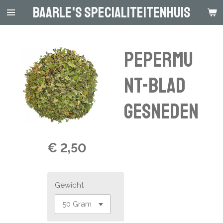
Baarle's Specialiteitenhuis
Ga
direct
naar
de
Pepermu
hoofdinhoud
nt-blad
Gesneden
€ 2,50
Gewicht