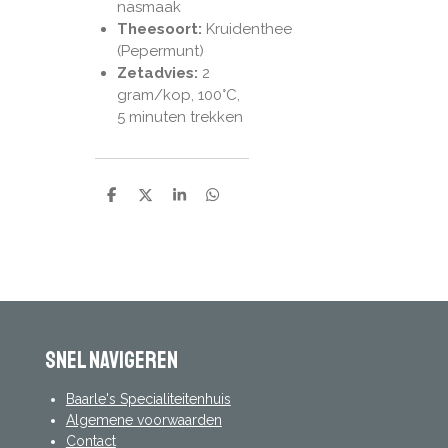
nasmaak
Theesoort:
Kruidenthee
(Pepermunt)
Zetadvies:
2
gram/kop,
100°C,
5 minuten trekken
D
D
S
D
e
e
h
e
l
e
a
l
e
l
r
e
n
e
n
Snel navigeren
Baarle's Specialiteitenhuis
Algemene voorwaarden
Contact