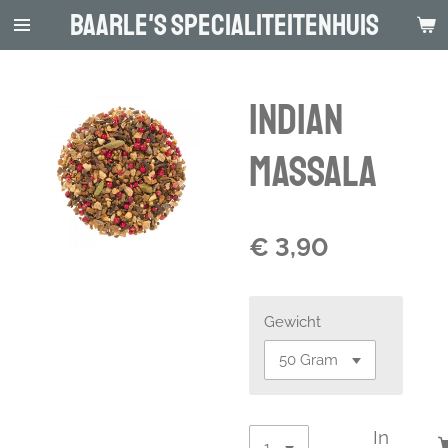
Baarle's Specialiteitenhuis
Ga
direct
naar
de
Indian
hoofdinhoud
Massala
€ 3,90
Gewicht
In