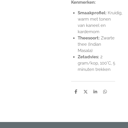
Kenmerken:
Smaakprofiel:
Kruidig,
warm met tonen
van kaneel en
kardemom
Theesoort:
Zwarte
thee (Indian
Masala)
Zetadvies:
2
gram/kop,
100°C, 5
minuten trekken
D
D
S
D
e
e
h
e
l
e
a
l
e
l
r
e
n
e
n