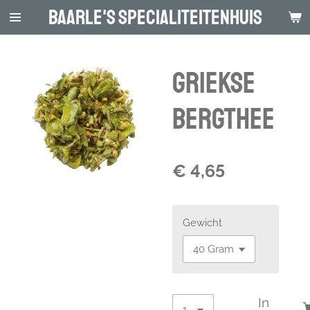
Baarle's Specialiteitenhuis
Ga
direct
naar
de
Griekse
hoofdinhoud
Bergthee
€ 4,65
Gewicht
In