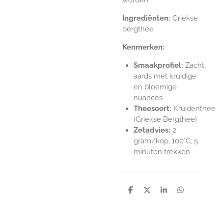
Ingrediënten:
Griekse
bergthee
Kenmerken:
Smaakprofiel:
Zacht,
aards met kruidige
en bloemige
nuances
Theesoort:
Kruidenthee
(Griekse Bergthee)
Zetadvies:
2
gram/kop,
100°C, 5
minuten trekken
D
D
S
D
e
e
h
e
l
e
a
l
e
l
r
e