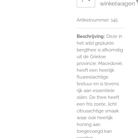
winkelwagen
Artikelnummer:
145
Beschrijving:
D
eze in
het wild geplukte
bergthee is afkomstig
uit de Griekse
provincie: Macedonië,
heeft een heerlijk
fluweelachtige
textuur en is tevens
rijk aan essentiele
oliën. De thee heeft
een fris zoete, licht
citrusachtige smaak
waar ook heerlijk
honing aan
toegevoegd kan
worden.