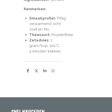
Kenmerken:
Smaakprofiel:
Pittig,
verwarmend, licht
zoet en fris.
Theesoort:
Kruidenthee
Zetadvies:
2
gram/kop, 100
°C,
5 minuten trekken
D
D
S
D
e
e
h
e
l
e
a
l
e
l
r
e
n
e
n