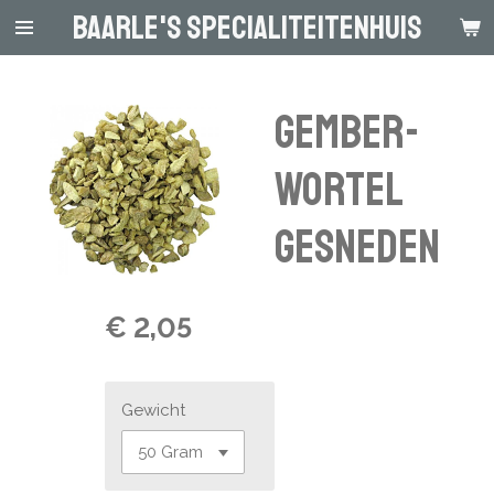
Baarle's Specialiteitenhuis
Ga
direct
naar
de
Gember-
hoofdinhoud
wortel
gesneden
€ 2,05
Gewicht