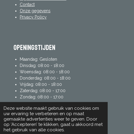
Contact
Onze gegevens
Privacy Policy
Openingstijden
Maandag: Gesloten
Dinsdag: 08:00 - 18:00
Woensdag: 08:00 - 18:00
Donderdag: 08:00 - 18:00
Vrijdag: 08:00 - 18:00
Zaterdag: 08:00 - 17:00
Zondag: 08:00 - 17:00
Deze website maakt gebruik van cookies om
uw ervaring te verbeteren en op maat
mijn account
gemaakte advertenties weer te geven. Door
op ‘Accepteren’ te klikken, gaat u akkoord met
Inloggen
het gebruik van alle cookies.