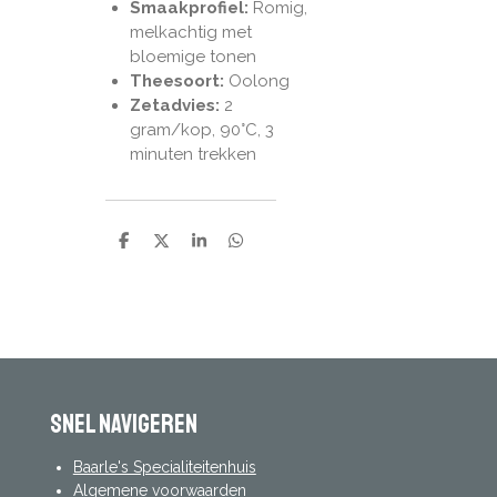
Smaakprofiel:
Romig,
melkachtig met
bloemige tonen
Theesoort:
Oolong
Zetadvies:
2
gram/kop,
90°C, 3
minuten trekken
D
D
S
D
e
e
h
e
l
e
a
l
e
l
r
e
n
e
n
Snel navigeren
Baarle's Specialiteitenhuis
Algemene voorwaarden