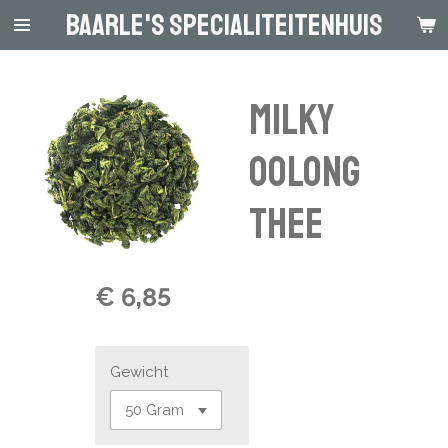
Baarle's Specialiteitenhuis
Ga
direct
naar
de
Milky
hoofdinhoud
Oolong
Thee
€ 6,85
Gewicht