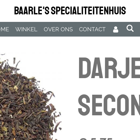
Baarle's Specialiteitenhuis
OME
WINKEL
OVER ONS
CONTACT
Darje
Seco