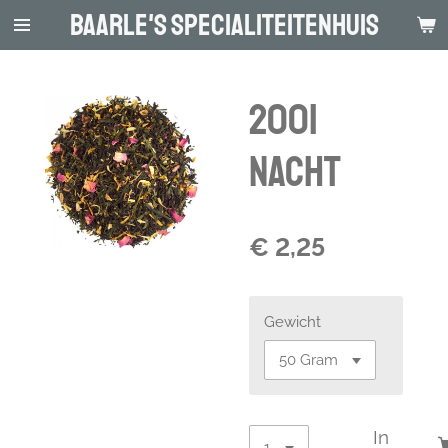
Baarle's Specialiteitenhuis
Ga
direct
naar
de
2001
hoofdinhoud
Nacht
€ 2,25
Gewicht
In