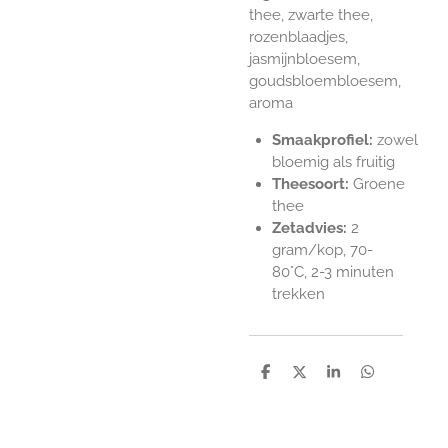
thee, zwarte thee,
rozenblaadjes,
jasmijnbloesem,
goudsbloembloesem,
aroma
Smaakprofiel:
zowel
bloemig als fruitig
Theesoort:
Groene
thee
Zetadvies:
2
gram/kop, 70-
80
°C, 2-3 minuten
trekken
D
D
S
D
e
e
h
e
l
e
a
l
e
l
r
e
n
e
n