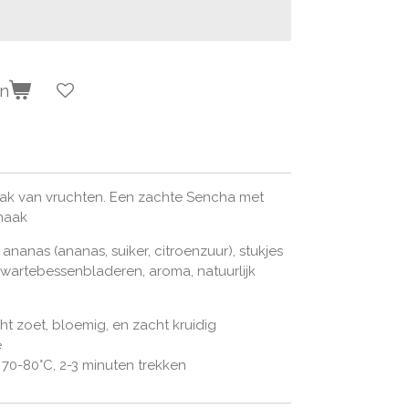
en
ak van vruchten. Een zachte Sencha met
maak
ananas (ananas, suiker, citroenzuur), stukjes
wartebessenbladeren, aroma, natuurlijk
licht zoet, bloemig, en zacht kruidig
e
 70-80
°C, 2-3 minuten trekken