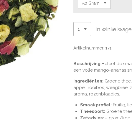
In winkelwag
Artikelnummer:
171
Beschrijving:
Beleef de sma
een volle mango-ananas s
Ingrediënten:
Groene thee, 
appel, rooibos, weegbree, z
aroma, rozenblaadjes.
Smaakprofiel:
Fruitig, 
Theesoort:
Groene the
Zetadvies:
2 gram/kop,