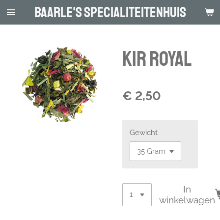
Baarle's Specialiteitenhuis
Ga
direct
naar
de
Kir Royal
hoofdinhoud
€ 2,50
Gewicht
In
winkelwagen