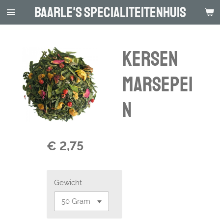
Baarle's Specialiteitenhuis
Ga
direct
naar
de
Kersen
hoofdinhoud
marsepei
n
€ 2,75
Gewicht