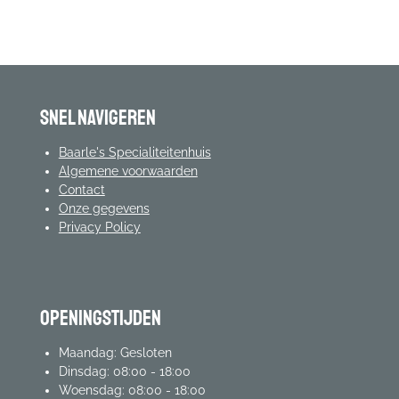
l
e
a
l
e
l
r
e
n
e
n
Snel navigeren
Baarle's Specialiteitenhuis
Algemene voorwaarden
Contact
Onze gegevens
Privacy Policy
Openingstijden
Maandag: Gesloten
Dinsdag: 08:00 - 18:00
Woensdag: 08:00 - 18:00