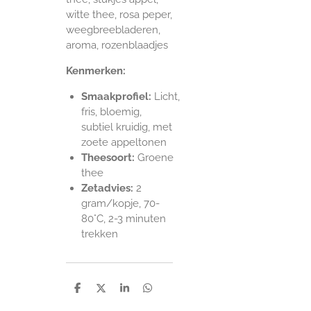
witte thee, rosa peper,
weegbreebladeren,
aroma, rozenblaadjes
Kenmerken:
Smaakprofiel:
Licht,
fris, bloemig,
subtiel kruidig, met
zoete appeltonen
Theesoort:
Groene
thee
Zetadvies:
2
gram/kopje, 70-
80°C, 2-3 minuten
trekken
D
D
S
D
e
e
h
e