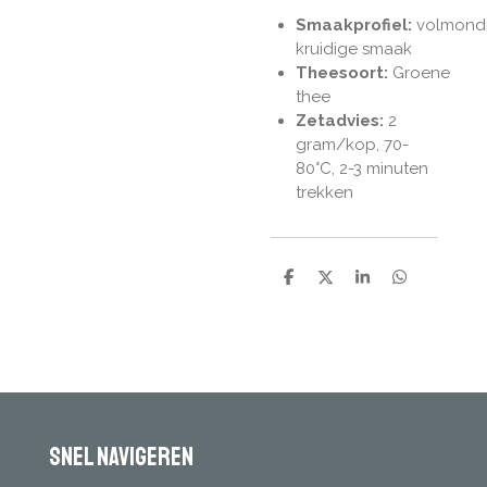
Smaakprofiel:
volmondi
kruidige smaak
Theesoort:
Groene
thee
Zetadvies:
2
gram/kop,
70-
80°C, 2-3 minuten
trekken
D
D
S
D
e
e
h
e
l
e
a
l
e
l
r
e
n
e
n
Snel navigeren