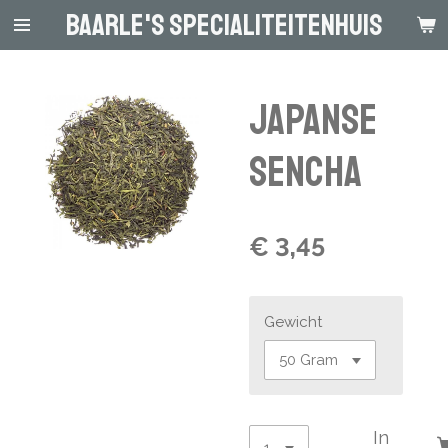
Baarle's Specialiteitenhuis
Ga
direct
naar
de
Japanse
hoofdinhoud
Sencha
€ 3,45
Gewicht
In