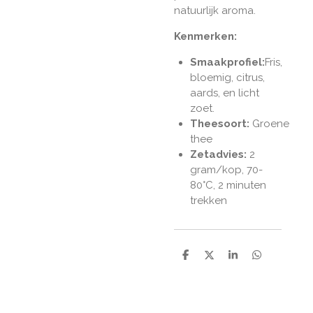
natuurlijk aroma.
Kenmerken:
Smaakprofiel:
Fris,
bloemig, citrus,
aards, en licht
zoet.
Theesoort:
Groene
thee
Zetadvies:
2
gram/kop, 70-
80
°C, 2 minuten
trekken
D
D
S
D
e
e
h
e
l
e
a
l
e
l
r
e
n
e
n