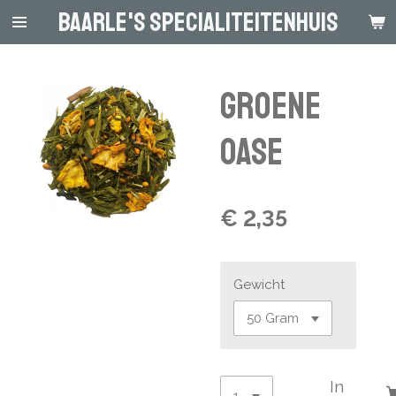
Baarle's Specialiteitenhuis
Ga
direct
naar
de
Groene
hoofdinhoud
oase
€ 2,35
Gewicht
In