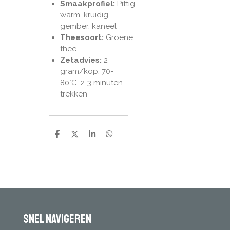
Smaakprofiel:
Pittig,
warm, kruidig,
gember, kaneel
Theesoort:
Groene
thee
Zetadvies:
2
gram/kop, 70-
80
°C, 2-3 minuten
trekken
D
D
S
D
e
e
h
e
l
e
a
l
e
l
r
e
n
e
n
Snel navigeren