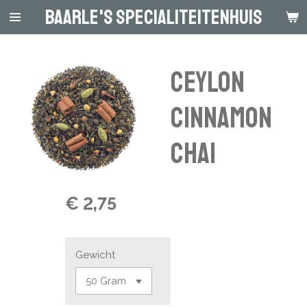
Baarle's Specialiteitenhuis
Ga
direct
naar
de
Ceylon
hoofdinhoud
Cinnamon
Chai
€ 2,75
Gewicht