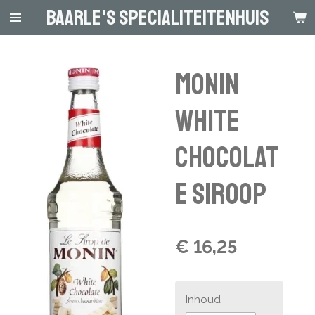
Baarle's Specialiteitenhuis
Ga
direct
naar
de
Monin
hoofdinhoud
White
Chocolat
e Siroop
€ 16,25
Inhoud