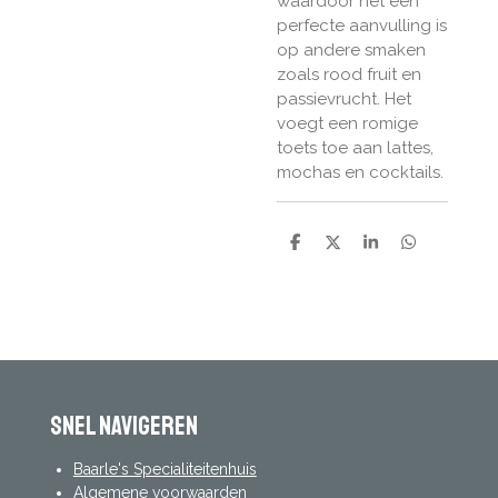
waardoor het een
perfecte aanvulling is
op andere smaken
zoals rood fruit en
passievrucht. Het
voegt een romige
toets toe aan lattes,
mochas en cocktails.
D
D
S
D
e
e
h
e
l
e
a
l
e
l
r
e
n
e
n
Snel navigeren
Baarle's Specialiteitenhuis
Algemene voorwaarden