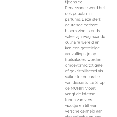
tijdens de
Renaissance werd het
ook populair in
parfums. Deze sterk
geurende eetbare
bloem vindt steeds
vaker zijn weg naar de
culinaire wereld en
kan een geweldige
aanvulling zijn op
fruitsalades, worden
omgevormd tot gelei
of gekristalliseerd als
suiker ter decoratie
van desserts. Le Sirop
de MONIN Violet
vangt de intense
tonen van vers
viooltje en tilt een
verscheidenheid aan
alcoholische en non-