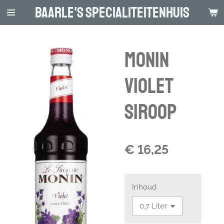
Baarle's Specialiteitenhuis
Ga
direct
naar
de
Monin
hoofdinhoud
Violet
Siroop
€ 16,25
Inhoud