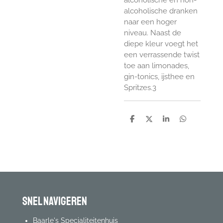
alcoholische dranken
naar een hoger
niveau. Naast de
diepe kleur voegt het
een verrassende twist
toe aan limonades,
gin-tonics, ijsthee en
Spritzes.3
D
D
S
D
e
e
h
e
l
e
a
l
e
l
r
e
n
e
n
Snel navigeren
Baarle's Specialiteitenhuis