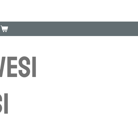
wesi
i