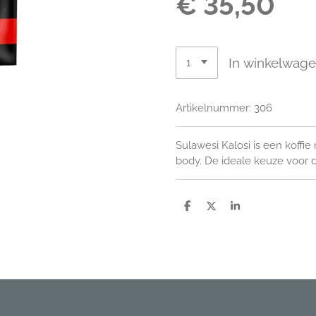
€ 35,50
In winkelwag
Artikelnummer:
306
Sulawesi Kalosi is een koffi
body. De ideale keuze voor d
D
D
S
e
e
h
l
e
a
e
l
r
n
e