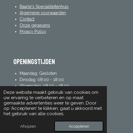
Baarle's Specialiteitenhuis
Algemene voorwaarden
Contact
Onze gegevens
Privacy Policy
Openingstijden
Maandag: Gesloten
Dinsdag: 08:00 - 18:00
Woensdag: 08:00 - 18:00
Donderdag: 08:00 - 18:00
Deze website maakt gebruik van cookies om
uw ervaring te verbeteren en op maat
Vrijdag: 08:00 - 18:00
gemaakte advertenties weer te geven. Door
Zaterdag: 08:00 - 17:00
op ‘Accepteren’ te klikken, gaat u akkoord met
Zondag: 08:00 - 17:00
het gebruik van alle cookies.
Afwijzen
Accepteren
mijn account