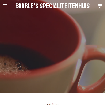
Baarle's Specialiteitenhuis
Ga
direct
naar
de
hoofdinhoud